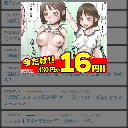
取るのがおすすめ？
07-31 12:43
崩スタ攻略まとめGS
【疑問】ロビンの編成は？？
07-31 10:04
崩壊スターレイルまとめ 星穹列車速報
【スタレ】結局、銀狼と緋英はどっちが強かった？
07-30 22:45
崩スタ攻略まとめGS
【画像】人の心がない光円錐…
07-30 20:52
崩スタ攻略まとめGS
【議論】ライアちゃんを諸悪の根源みたいに言うのはやめ
ろ！
07-30 17:47
崩スタ攻略まとめGS
【話題】スタレの概念的強者、全員このポーズをしがちｗ
ｗｗｗｗｗ
07-30 17:14
崩壊スターレイルまとめ 星穹列車速報
【スタレ】星4と星5のパワーが違いすぎる。