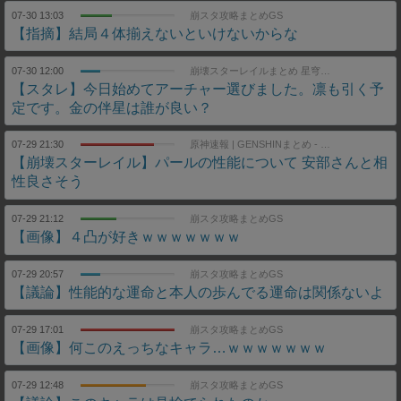
07-30 13:03
崩スタ攻略まとめGS
【指摘】結局４体揃えないといけないからな
07-30 12:00
崩壊スターレイルまとめ 星穹列車速報
【スタレ】今日始めてアーチャー選びました。凛も引く予
定です。金の伴星は誰が良い？
07-29 21:30
原神速報 | GENSHINまとめ - 崩壊スターレイル(スタレ)まとめ
【崩壊スターレイル】パールの性能について 安部さんと相
性良さそう
07-29 21:12
崩スタ攻略まとめGS
【画像】４凸が好きｗｗｗｗｗｗｗ
07-29 20:57
崩スタ攻略まとめGS
【議論】性能的な運命と本人の歩んでる運命は関係ないよ
07-29 17:01
崩スタ攻略まとめGS
【画像】何このえっちなキャラ…ｗｗｗｗｗｗｗ
07-29 12:48
崩スタ攻略まとめGS