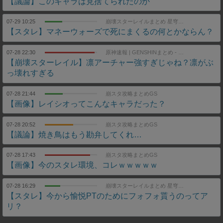
【議論】このキャラは見捨てられたのか
07-29 10:25
崩壊スターレイルまとめ 星穹列車速報
【スタレ】マネーウォーズで死にまくるの何とかならん？
07-28 22:30
原神速報 | GENSHINまとめ - 崩壊スターレイル(スタレ)まとめ
【崩壊スターレイル】凛アーチャー強すぎじゃね？凛がぶ
っ壊れすぎる
07-28 21:44
崩スタ攻略まとめGS
【画像】レイシオってこんなキャラだった？
07-28 20:52
崩スタ攻略まとめGS
【議論】焼き鳥はもう勘弁してくれ…
07-28 17:43
崩スタ攻略まとめGS
【画像】今のスタレ環境、コレｗｗｗｗｗ
07-28 16:29
崩壊スターレイルまとめ 星穹列車速報
【スタレ】今から愉悦PTのためにフォフォ貰うのってア
リ？