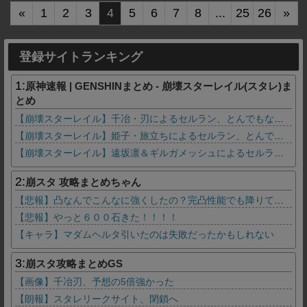
«
1
2
3
4
5
6
7
8
...
25
26
»
登録サイトランキング
1:
原神速報 | GENSHINまとめ - 崩壊スターレイル(スタレ)ま
とめ
【崩壊スターレイル】千冶・刃によるセルラン、とんでもない事になる
【崩壊スターレイル】姫子・旅立ちによるセルラン、とんでもない事になる
【崩壊スターレイル】遠坂凛＆ギルガメッシュによるセルラン、とんでもない事になる
2:
崩スタ 攻略まとめちゃん
【悲報】凸なんでこんなに強くしたの？完凸性能でも降りてきたのアグライア？
【悲報】やっと６００石きた！！！！
【キャラ】マダムヘルタ引いたのは失敗だったかもしれない
3:
崩スタ攻略まとめGS
【画像】千冶刃、予想の5倍強かった
【朗報】スタレリークサイト、閉鎖へ